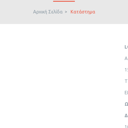
Αρχική Σελίδα
Κατάστημα
L
Α
1
Τ
E
Ω
Δ
1