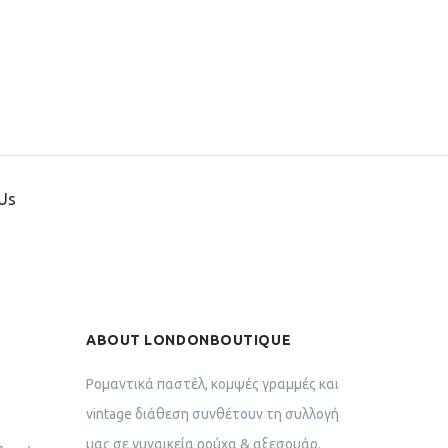
Us
ABOUT LONDONBOUTIQUE
Ρομαντικά παστέλ, κομψές γραμμές και
vintage διάθεση συνθέτουν τη συλλογή
μας σε γυναικεία ρούχα & αξεσουάρ.