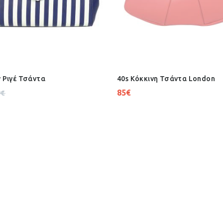
y Ριγέ Τσάντα
40s Κόκκινη Τσάντα London
85
€
9
€