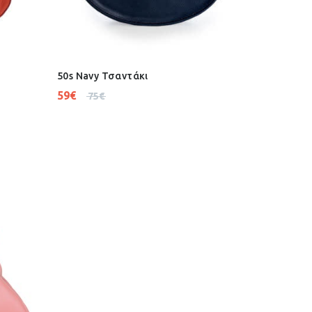
50s Navy Τσαντάκι
59
€
75
€