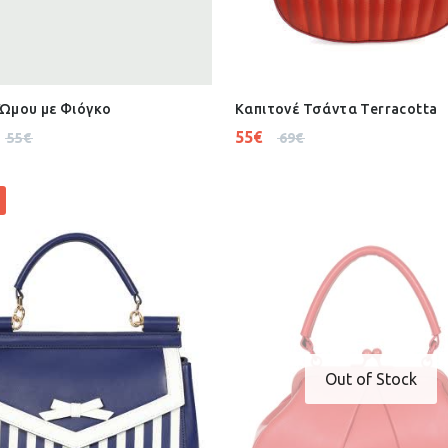
Ώμου με Φιόγκο
Καπιτονέ Τσάντα Terracotta
55
€
55
€
69
€
Out of Stock