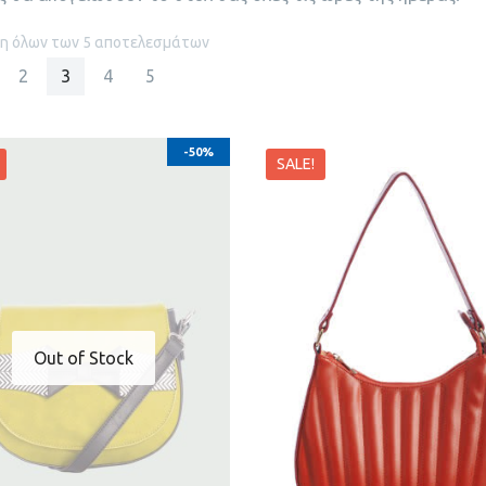
η όλων των 5 αποτελεσμάτων
2
3
4
5
ριση
-50%
SALE!
Out of Stock