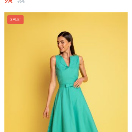
59
€
75
€
SALE!