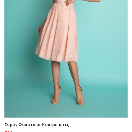
Σομόν Φούστα με Κουφόπιετες