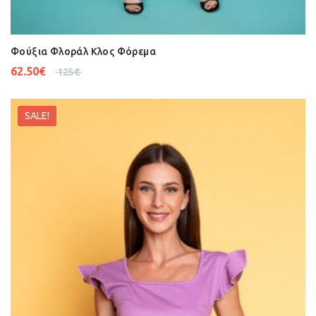
Φούξια Φλοράλ Κλος Φόρεμα
62.50
€
125
€
SALE!