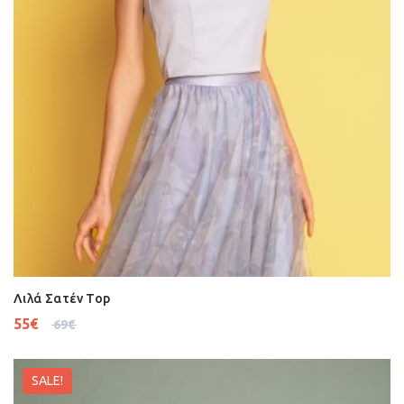
Λιλά Σατέν Top
55
€
69
€
SALE!