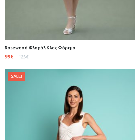
Rosewood Φλοράλ Κλος Φόρεμα
99
€
125
€
SALE!