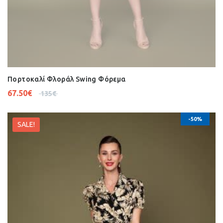
Πορτοκαλί Φλοράλ Swing Φόρεμα
67.50
€
135
€
-50%
SALE!