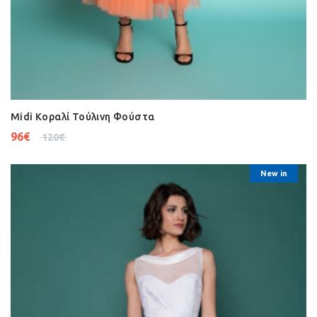
Midi Κοραλί Τούλινη Φούστα
96
€
120
€
New in