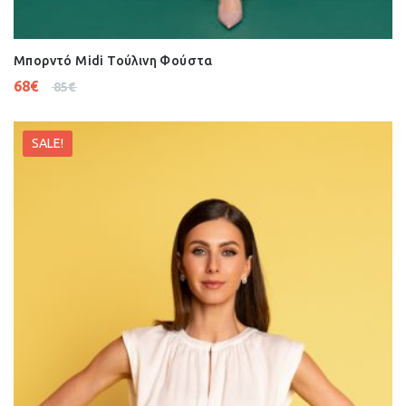
Μπορντό Midi Τούλινη Φούστα
68
€
85
€
SALE!