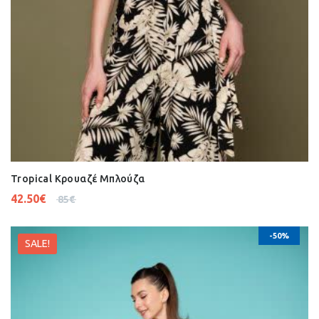
Tropical Κρουαζέ Μπλούζα
42.50
€
85
€
-50%
SALE!