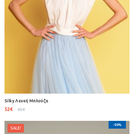
Silky Λευκή Μπλούζα
52
€
65
€
-50%
SALE!