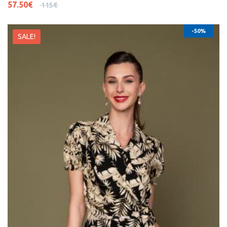
57.50
€
115
€
-50%
SALE!