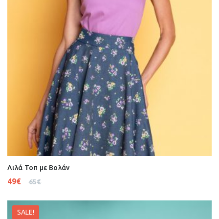
Λιλά Τοπ με Βολάν
49
€
65
€
SALE!