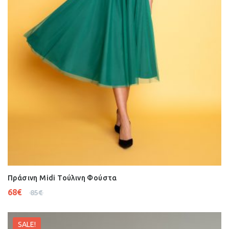
Πράσινη Midi Τούλινη Φούστα
68
€
85
€
SALE!