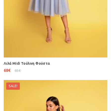
Λιλά Midi Τούλινη Φούστα
68
€
85
€
SALE!