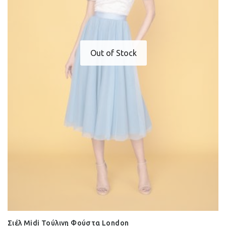
Out of Stock
Σιέλ Midi Τούλινη Φούστα London