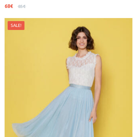
68
€
85
€
SALE!