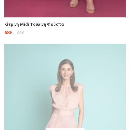
Κίτρινη Midi Τούλινη Φούστα
68
€
85
€