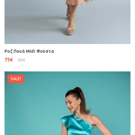
Ροζ Πουά Midi Φούστα
75
€
95
€
SALE!