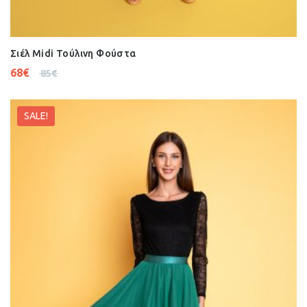
Σιέλ Midi Τούλινη Φούστα
68
€
85
€
SALE!