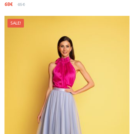
68
€
85
€
SALE!