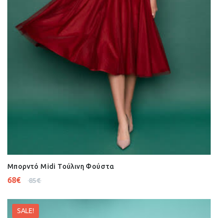
Μπορντό Midi Τούλινη Φούστα
68
€
85
€
SALE!