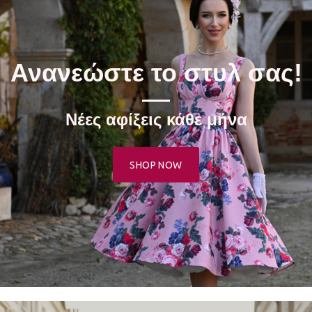
Ανανεώστε το στυλ σας!
Νέες αφίξεις κάθε μήνα
SHOP NOW