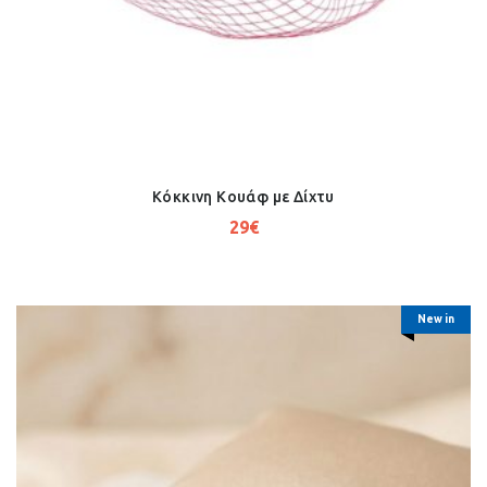
Κόκκινη Κουάφ με Δίχτυ
29
€
New in