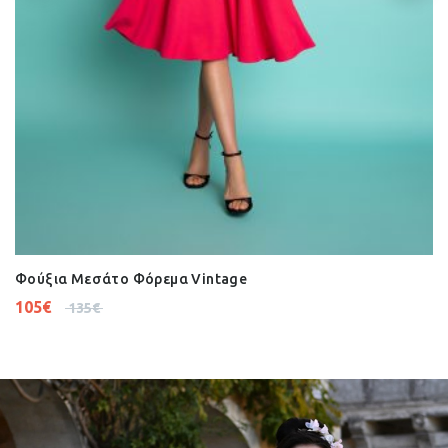
Φούξια Μεσάτο Φόρεμα Vintage
Ε
105
€
1
135
€