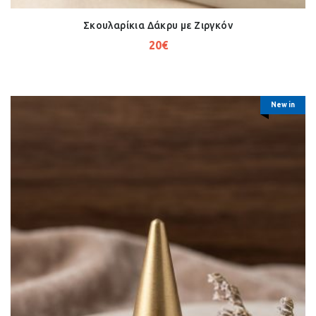
Σκουλαρίκια Δάκρυ με Ζιργκόν
20
€
New in