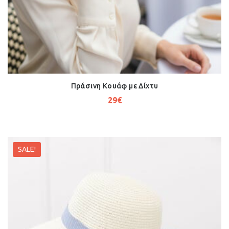
Πράσινη Κουάφ με Δίχτυ
29
€
SALE!