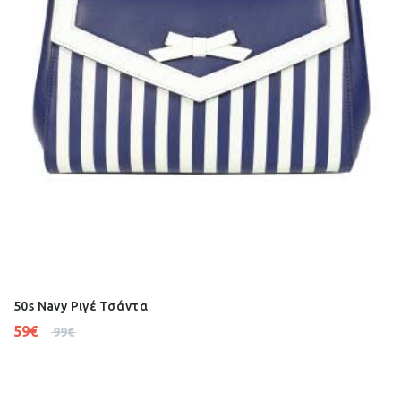
50s Navy Ριγέ Τσάντα
59
€
99
€