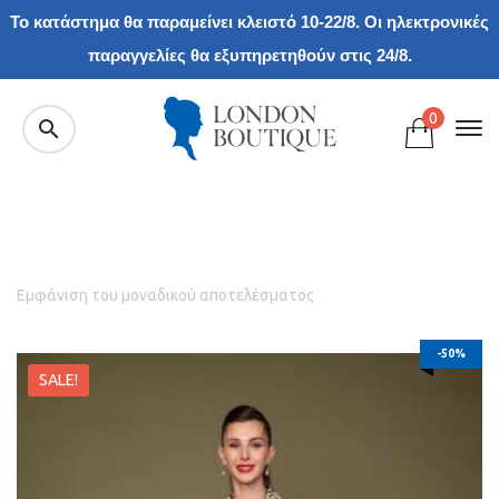
Το κατάστημα θα παραμείνει κλειστό 10-22/8. Οι ηλεκτρονικές
παραγγελίες θα εξυπηρετηθούν στις 24/8.
0
Εμφάνιση του μοναδικού αποτελέσματος
-50%
SALE!