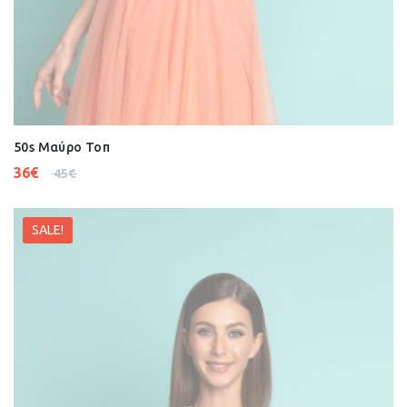
50s Μαύρο Τοπ
36
€
45
€
SALE!