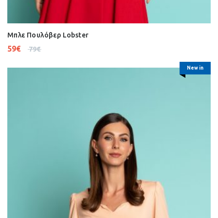
Μπλε Πουλόβερ Lobster
59
€
79
€
New in