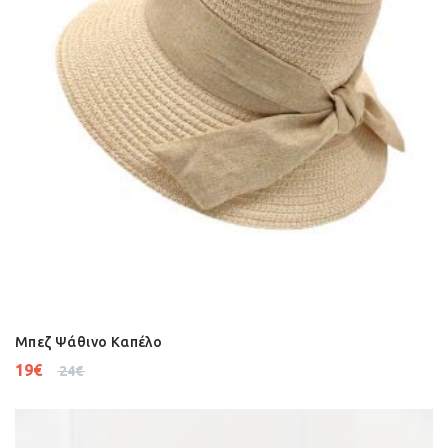
Μπεζ Ψάθινο Καπέλο
19
€
24
€