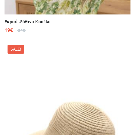
Εκρού Ψάθινο Καπέλο
19
€
24
€
SALE!