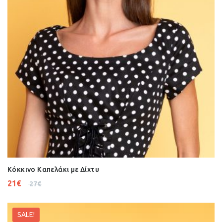
Κόκκινο Καπελάκι με Δίχτυ
21
€
27
€
SALE!