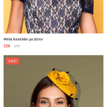
Μπλε Καπελάκι με Δίχτυ
23
€
29
€
SALE!