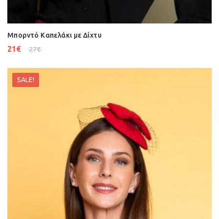
Μπορντό Καπελάκι με Δίχτυ
21
€
27
€
SALE!