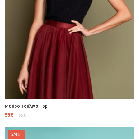
Μαύρο Τούλινο Top
55
€
69
€
SALE!