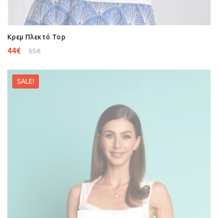
Κρεμ Πλεκτό Top
44
€
55
€
SALE!