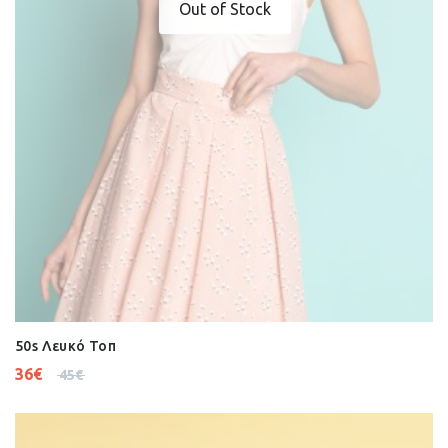
Out of Stock
50s Λευκό Τοπ
36
€
45
€