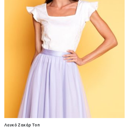
Λευκό Ζακάρ Τοπ