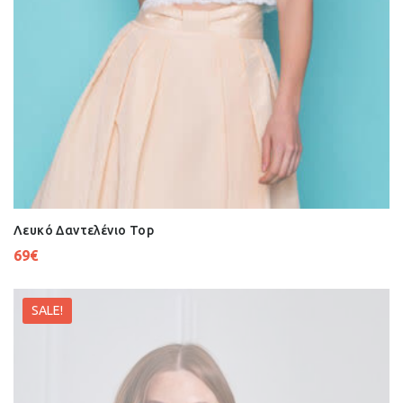
Λευκό Δαντελένιο Top
69
€
SALE!