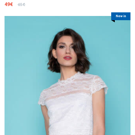
49
€
65
€
New in