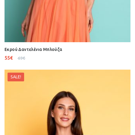
Εκρού Δαντελένια Μπλούζα
55
€
69
€
SALE!