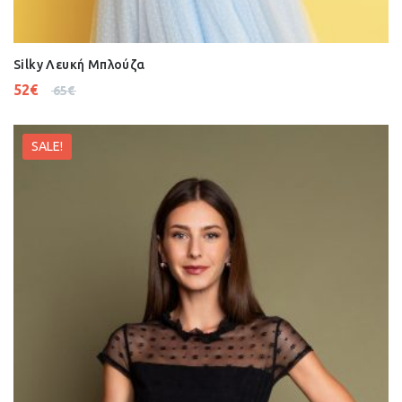
Silky Λευκή Μπλούζα
52
€
65
€
SALE!