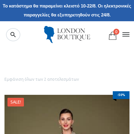
Το κατάστημα θα παραμείνει κλειστό 10-22/8. Οι ηλεκτρονικές
παραγγελίες θα εξυπηρετηθούν στις 24/8.
0
Εμφάνιση όλων των 2 αποτελεσμάτων
-50%
SALE!