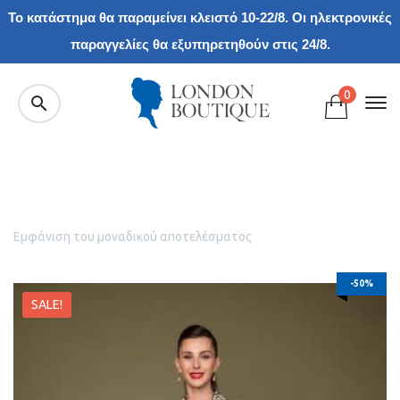
Το κατάστημα θα παραμείνει κλειστό 10-22/8. Οι ηλεκτρονικές
παραγγελίες θα εξυπηρετηθούν στις 24/8.
0
Εμφάνιση του μοναδικού αποτελέσματος
-50%
SALE!