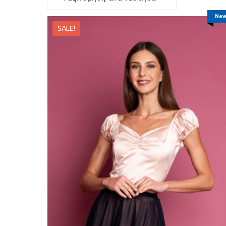
New
SALE!