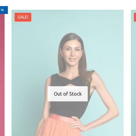
 in
SALE!
Out of Stock