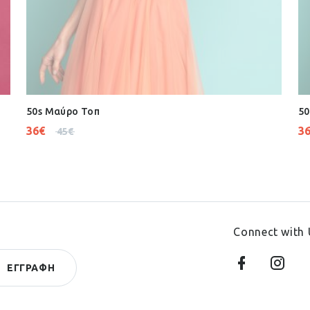
50s Μαύρο Τοπ
50
36
€
3
45
€
Connect with 