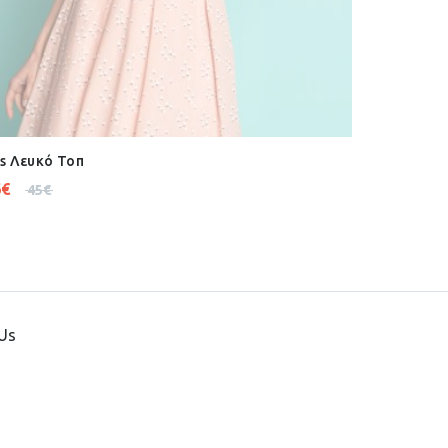
s Λευκό Τοπ
6
€
45
€
Us