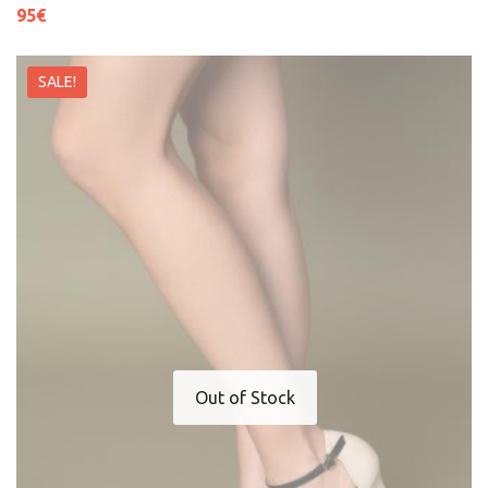
95
€
SALE!
Out of Stock