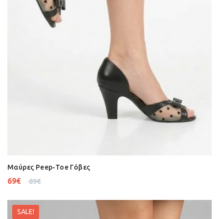
Μαύρες Peep-Toe Γόβες
69
€
89
€
SALE!