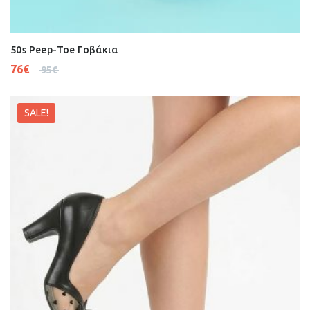
50s Peep-Toe Γοβάκια
76
€
95
€
SALE!