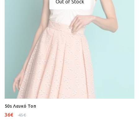
Out of Stock
50s Λευκό Τοπ
36
€
45
€