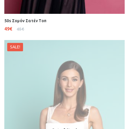
50s Σομόν Σατέν Τοπ
49
€
65
€
SALE!