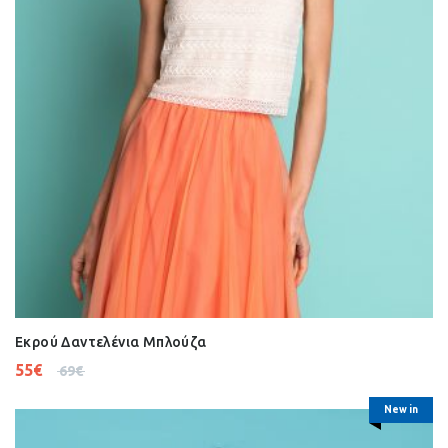
Εκρού Δαντελένια Μπλούζα
55
€
69
€
New in