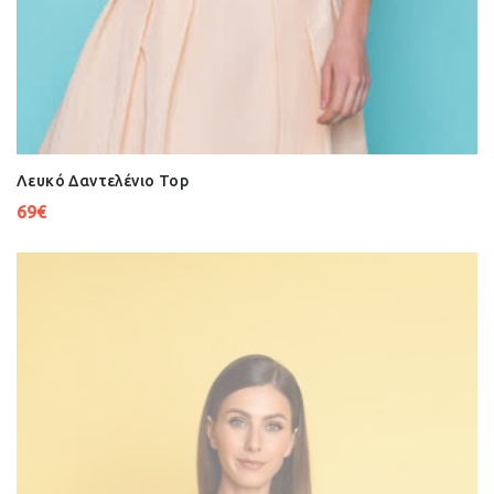
Λευκό Δαντελένιο Top
69
€