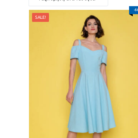
-5
SALE!