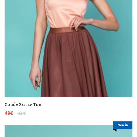
Σομόν Σατέν Τοπ
49
€
65
€
New in