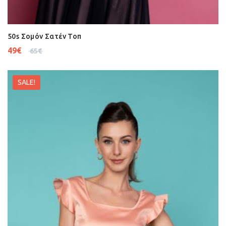
50s Σομόν Σατέν Τοπ
49
€
65
€
SALE!