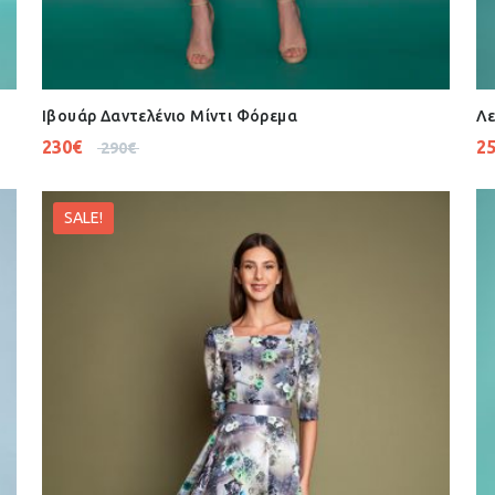
Ιβουάρ Δαντελένιο Μίντι Φόρεμα
Λε
230
€
2
290
€
SALE!