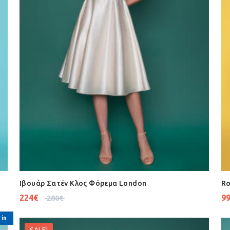
Ιβουάρ Σατέν Κλος Φόρεμα London
Ro
224
€
9
280
€
 in