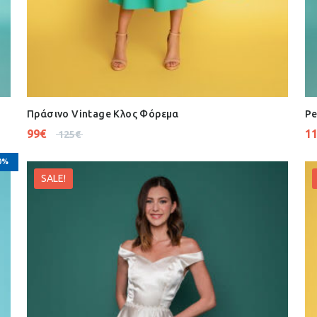
Πράσινο Vintage Κλος Φόρεμα
Pe
99
€
1
125
€
0%
SALE!