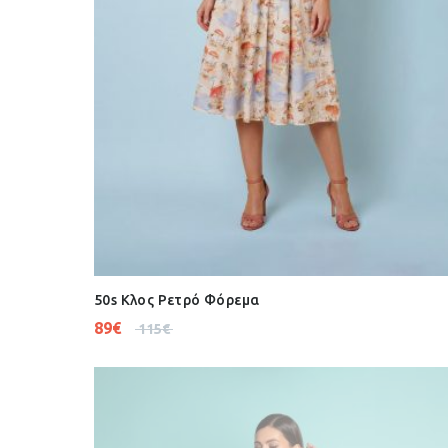
50s Κλος Ρετρό Φόρεμα
89
€
115
€