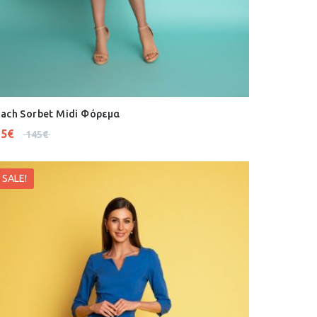
ach Sorbet Midi Φόρεμα
15
€
145
€
SALE!