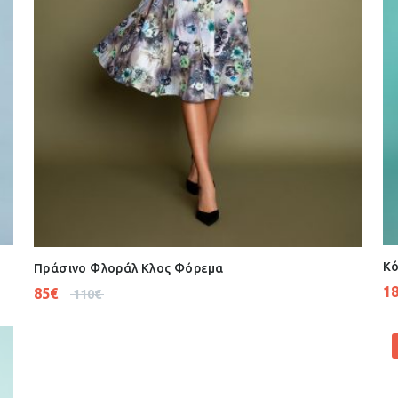
Κό
Πράσινο Φλοράλ Κλος Φόρεμα
1
85
€
110
€