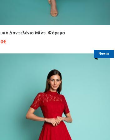
υκό Δαντελένιο Μίντι Φόρεμα
50
€
New in