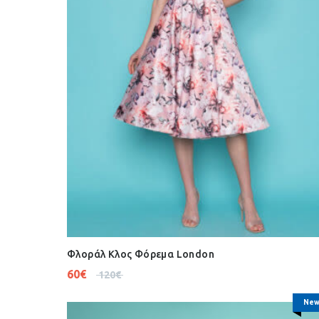
Φλοράλ Κλος Φόρεμα London
60
€
120
€
New