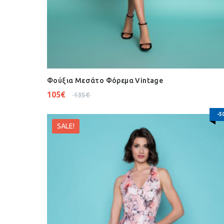
Φούξια Μεσάτο Φόρεμα Vintage
105
€
135
€
-5
SALE!