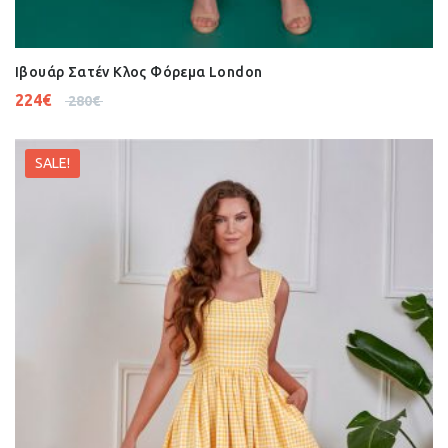
Ιβουάρ Σατέν Κλος Φόρεμα London
224
€
280
€
SALE!