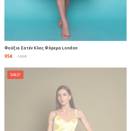
Φούξια Σατέν Κλος Φόρεμα London
95
€
190
€
SALE!