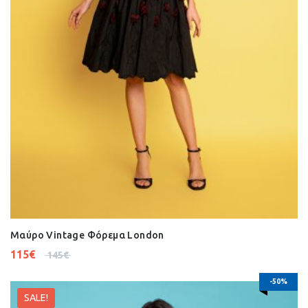
Μαύρο Vintage Φόρεμα London
115
€
145
€
-50%
SALE!