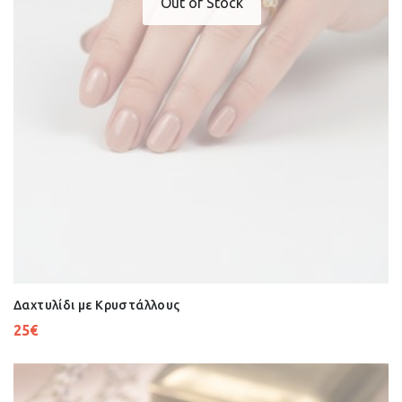
Out of Stock
Δαχτυλίδι με Κρυστάλλους
25
€