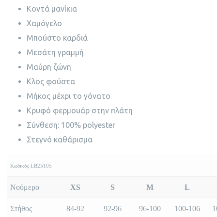
Κοντά μανίκια
Χαμόγελο
Μπούστο καρδιά
Μεσάτη γραμμή
Μαύρη ζώνη
Κλος φούστα
Μήκος μέχρι το γόνατο
Κρυφό φερμουάρ στην πλάτη
Σύνθεση: 100% polyester
Στεγνό καθάρισμα
Κωδικός LB25105
Νούμερο
XS
S
M
L
Στήθος
84-92
92-96
96-100
100-106
1