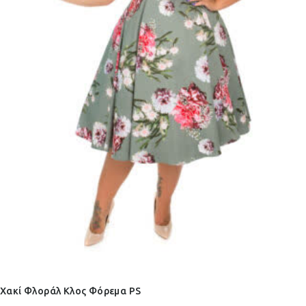
Χακί Φλοράλ Κλος Φόρεμα PS