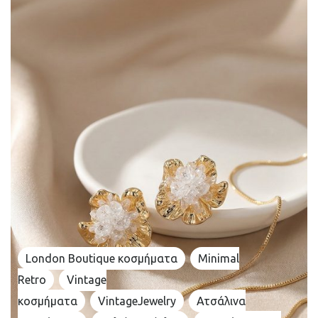
London Boutique κοσμήματα
Minimal
Retro
Vintage
κοσμήματα
VintageJewelry
Ατσάλινα