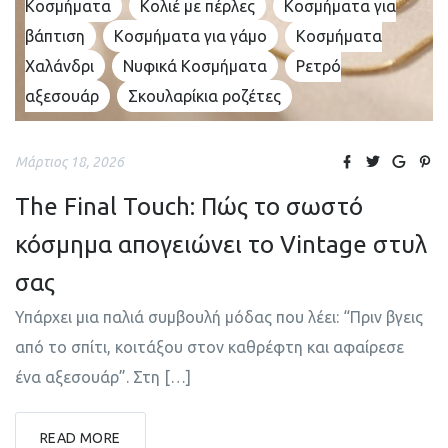
Κοσμήματα
Κολιέ με πέρλες
Κοσμήματα για
βάπτιση
Κοσμήματα για γάμο
Κοσμήματα
Χαλάνδρι
Νυφικά Κοσμήματα
Ρετρό
αξεσουάρ
Σκουλαρίκια ροζέτες
Μάρτιος 18, 2026
The Final Touch: Πώς το σωστό
κόσμημα απογειώνει το Vintage στυλ
σας
Υπάρχει μια παλιά συμβουλή μόδας που λέει: “Πριν βγεις
από το σπίτι, κοιτάξου στον καθρέφτη και αφαίρεσε
ένα αξεσουάρ”. Στη […]
READ MORE