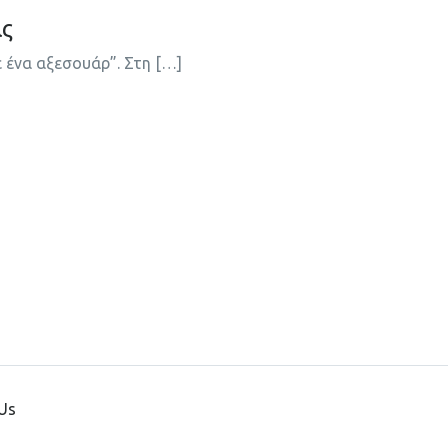
ας
ε ένα αξεσουάρ”. Στη […]
Us