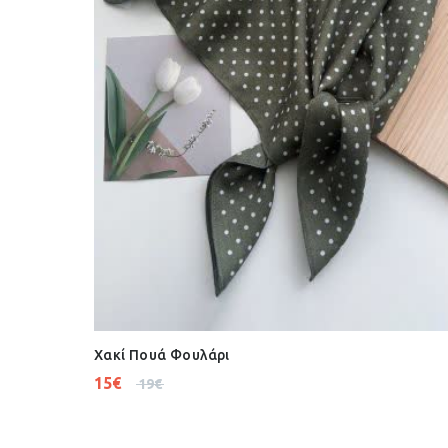
Χακί Πουά Φουλάρι
15
€
19
€