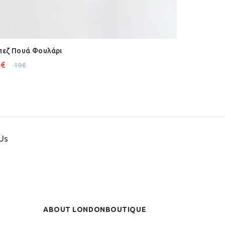
εζ Πουά Φουλάρι
5
€
19
€
Us
ABOUT LONDONBOUTIQUE