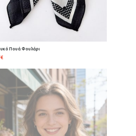
υκό Πουά Φουλάρι
7
€