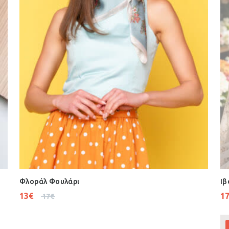
Φλοράλ Φουλάρι
Ιβ
13
€
1
17
€