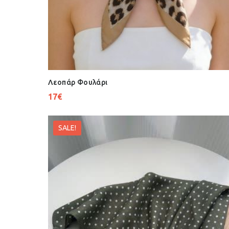
Λεοπάρ Φουλάρι
17
€
SALE!