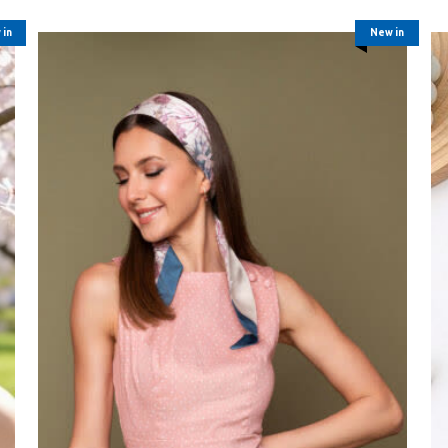
 in
New in