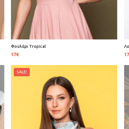
Φουλάρι Tropical
Λε
17
€
1
SALE!