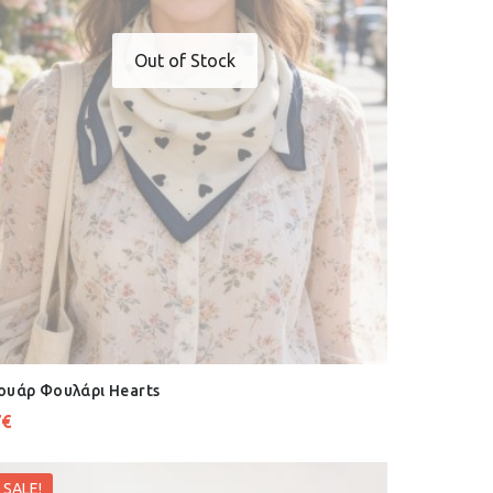
Out of Stock
ουάρ Φουλάρι Hearts
7
€
SALE!