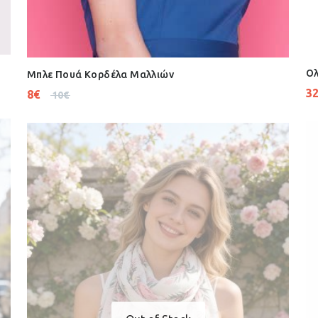
Ολ
Μπλε Πουά Κορδέλα Μαλλιών
32
8
€
10
€