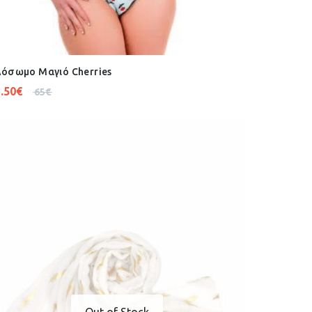
όσωμο Μαγιό Cherries
.50
€
65
€
Out of Stock