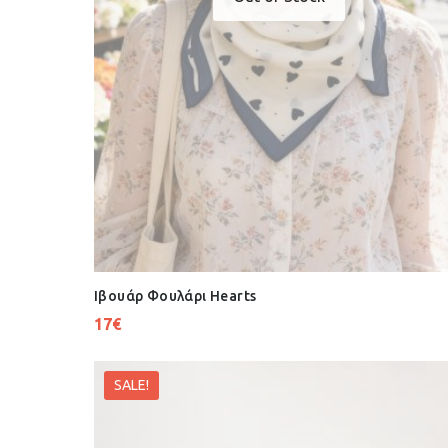
Ιβουάρ Φουλάρι Hearts
17
€
SALE!