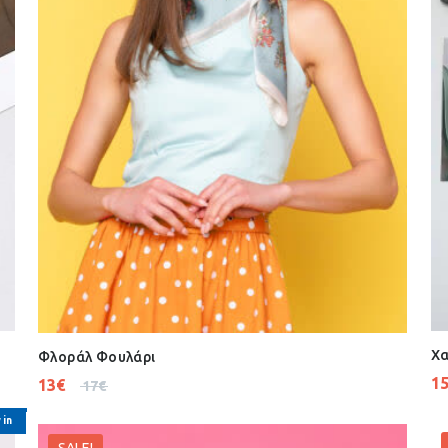
Χα
Φλοράλ Φουλάρι
1
13
€
17
€
 in