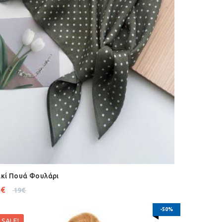
κί Πουά Φουλάρι
5
€
19
€
-50%
SALE!