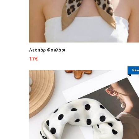
Λεοπάρ Φουλάρι
17
€
New