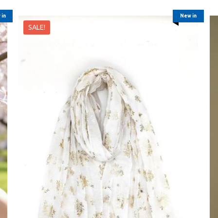
 in
New in
SALE!