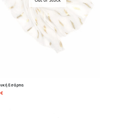
υκή Εσάρπα
0
€