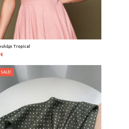
υλάρι Tropical
7
€
SALE!