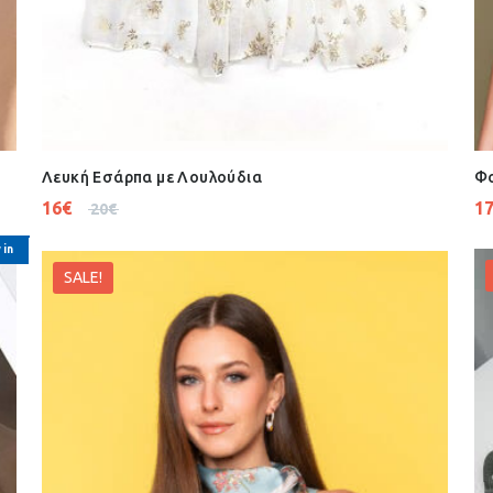
Λευκή Εσάρπα με Λουλούδια
Φο
16
€
1
20
€
 in
SALE!