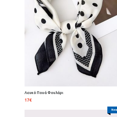
Λευκό Πουά Φουλάρι
17
€
New