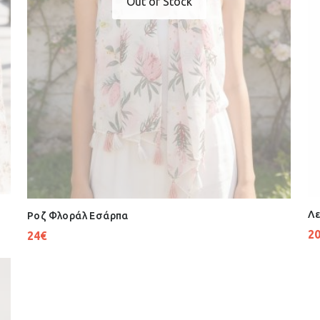
Out of Stock
Λε
Ροζ Φλοράλ Εσάρπα
2
24
€