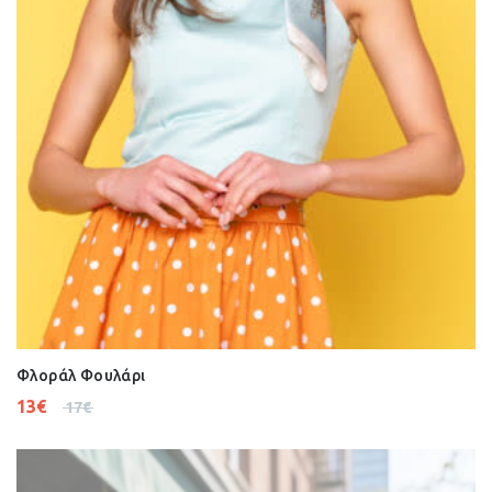
Φλοράλ Φουλάρι
13
€
17
€