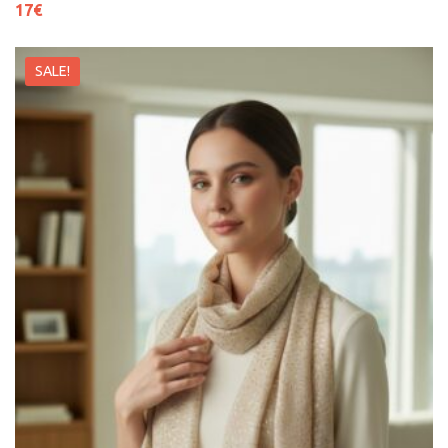
17
€
SALE!