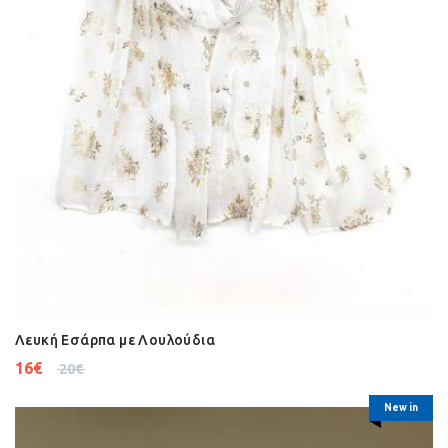
Λευκή Εσάρπα με Λουλούδια
16
€
20
€
New in