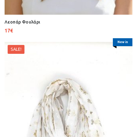
Λεοπάρ Φουλάρι
17
€
New in
SALE!