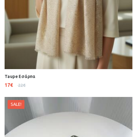
Taupe Εσάρπα
17
€
22
€
SALE!