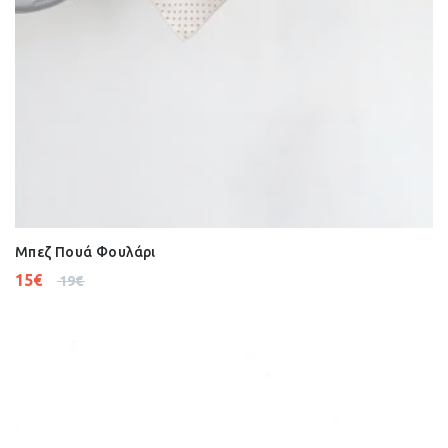
Μπεζ Πουά Φουλάρι
15
€
19
€