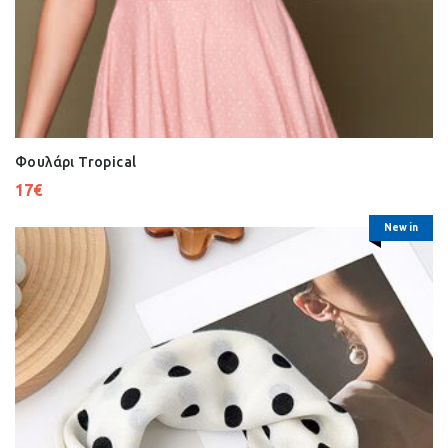
Φουλάρι Tropical
17
€
New in