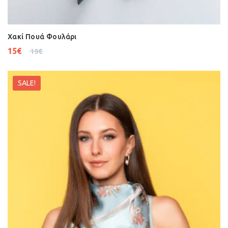
Χακί Πουά Φουλάρι
15
€
19
€
SALE!