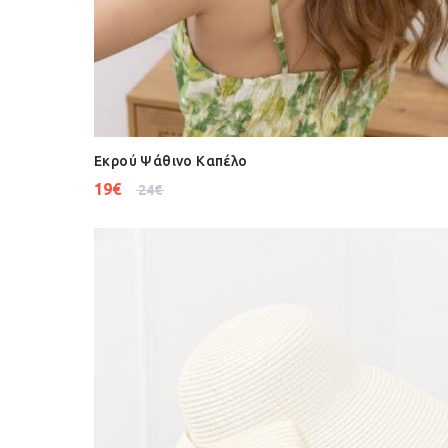
Εκρού Ψάθινο Καπέλο
19
€
24
€