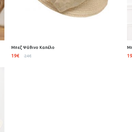
Μπεζ Ψάθινο Καπέλο
Μπ
19
€
1
24
€