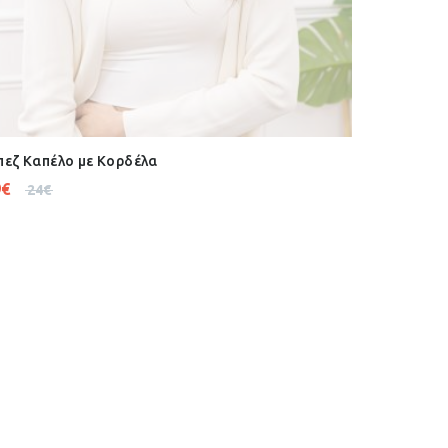
εζ Καπέλο με Κορδέλα
9
€
24
€