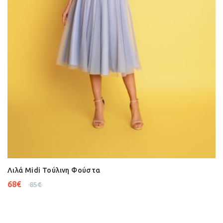
Λιλά Midi Τούλινη Φούστα
68
€
85
€