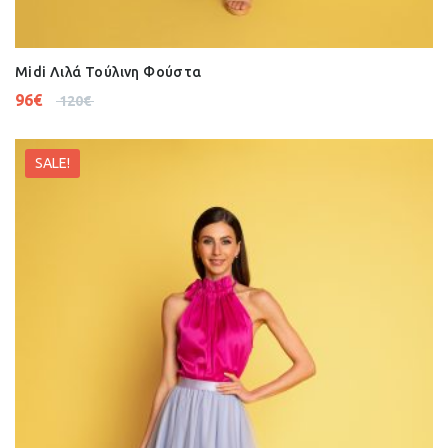
Midi Λιλά Τούλινη Φούστα
96
€
120
€
SALE!