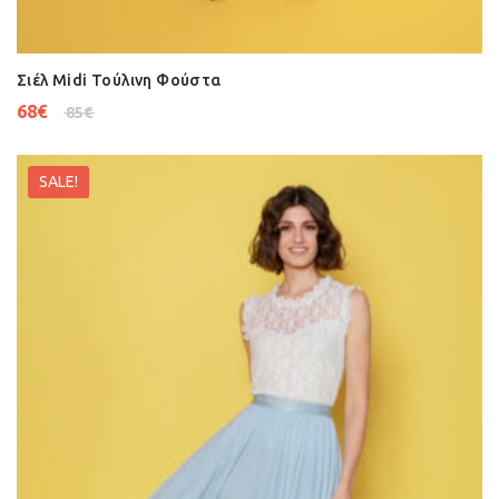
Σιέλ Midi Τούλινη Φούστα
68
€
85
€
SALE!