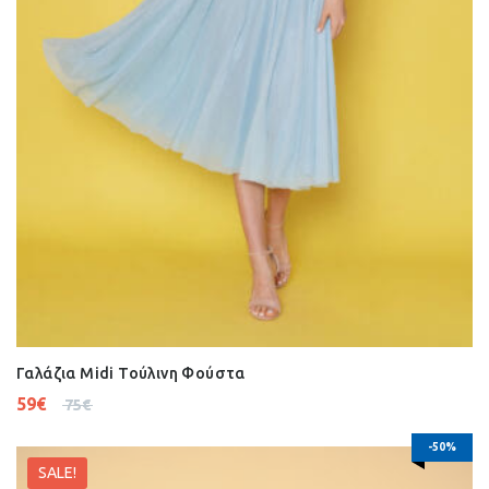
Γαλάζια Midi Τούλινη Φούστα
59
€
75
€
-50%
SALE!