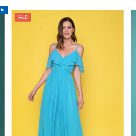
 in
SALE!