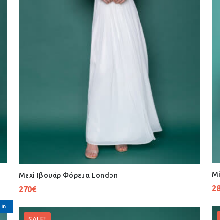
Mi
Maxi Ιβουάρ Φόρεμα London
2
270
€
 in
SALE!