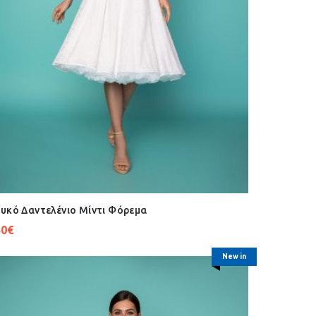
υκό Δαντελένιο Μίντι Φόρεμα
50
€
New in