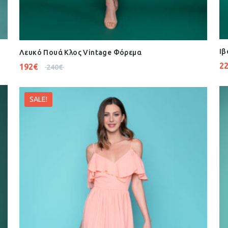
Ιβ
Λευκό Πουά Κλος Vintage Φόρεμα
2
192
€
240
€
SALE!