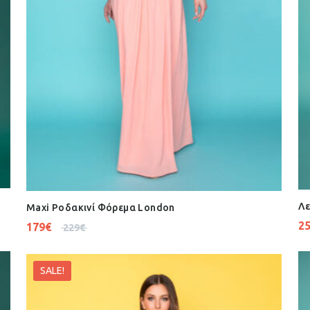
Λε
Maxi Ροδακινί Φόρεμα London
2
179
€
229
€
SALE!