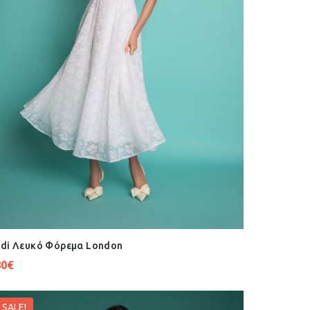
di Λευκό Φόρεμα London
80
€
SALE!