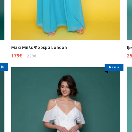
Maxi Μπλε Φόρεμα London
Ιβ
179
€
2
229
€
 in
New in