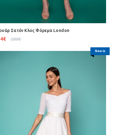
ουάρ Σατέν Κλος Φόρεμα London
24
€
280
€
New in