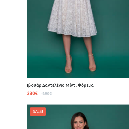
Ιβουάρ Δαντελένιο Μίντι Φόρεμα
230
€
290
€
SALE!