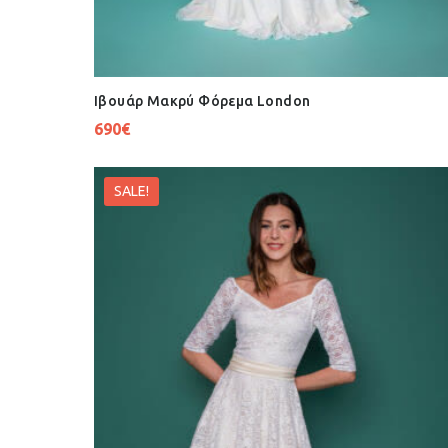
Ιβουάρ Μακρύ Φόρεμα London
690
€
SALE!