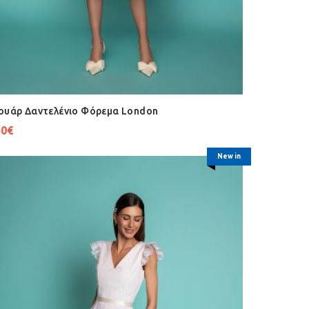
ουάρ Δαντελένιο Φόρεμα London
50
€
New in