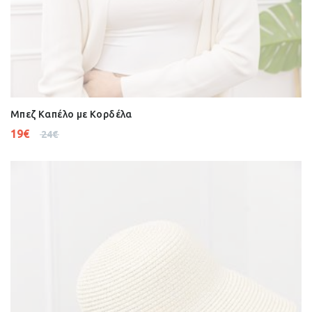
Μπεζ Καπέλο με Κορδέλα
19
€
24
€