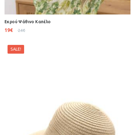
Εκρού Ψάθινο Καπέλο
19
€
24
€
SALE!