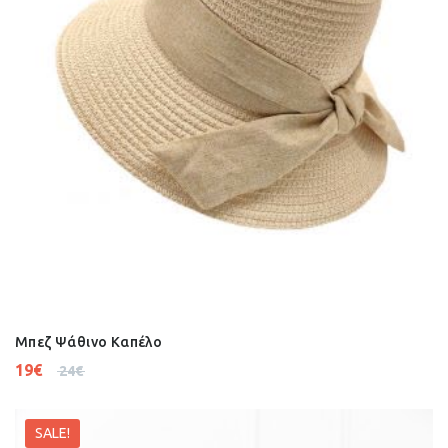
Μπεζ Ψάθινο Καπέλο
19
€
24
€
SALE!