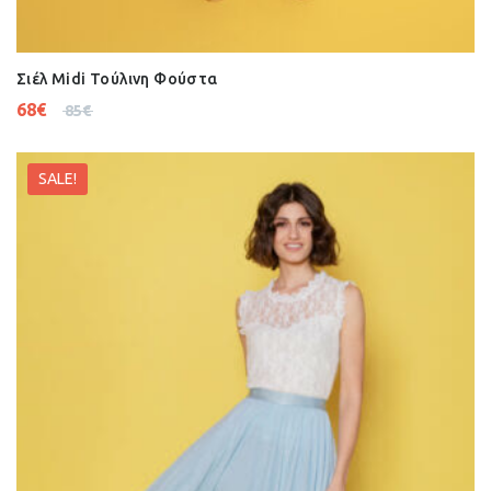
Σιέλ Midi Τούλινη Φούστα
68
€
85
€
SALE!