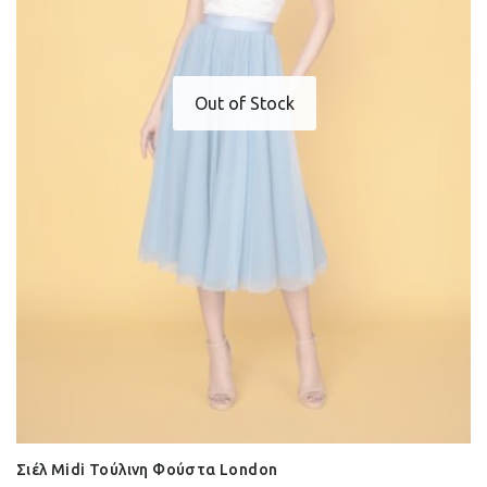
Out of Stock
Σιέλ Midi Τούλινη Φούστα London