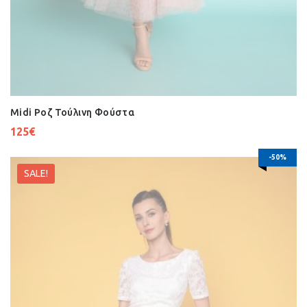
Midi Ροζ Τούλινη Φούστα
125
€
-50%
SALE!