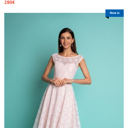
280
€
New in