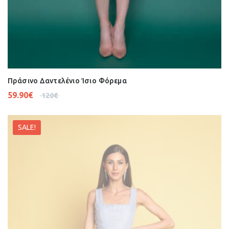
Πράσινο Δαντελένιο Ίσιο Φόρεμα
59.90
€
120
€
SALE!