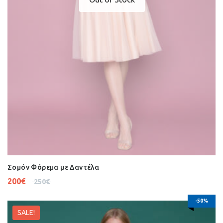
Σομόν Φόρεμα με Δαντέλα
200
€
250
€
-50%
SALE!