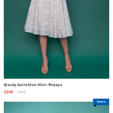
Ιβουάρ Δαντελένιο Μίντι Φόρεμα
230
€
290
€
New in