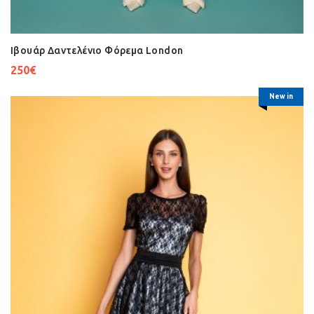
Ιβουάρ Δαντελένιο Φόρεμα London
250
€
New in