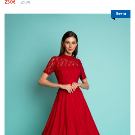
230
€
290
€
New in