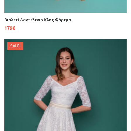
Βιολετί Δαντελένιο Κλος Φόρεμα
179
€
SALE!