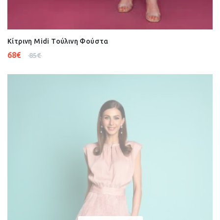
Κίτρινη Midi Τούλινη Φούστα
68
€
85
€