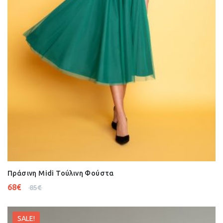
Πράσινη Midi Τούλινη Φούστα
68
€
85
€
SALE!