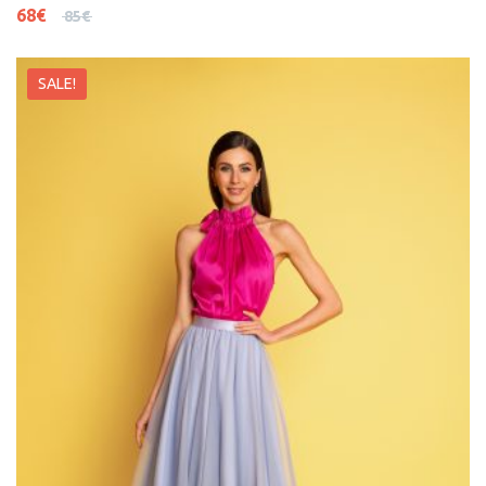
68
€
85
€
SALE!