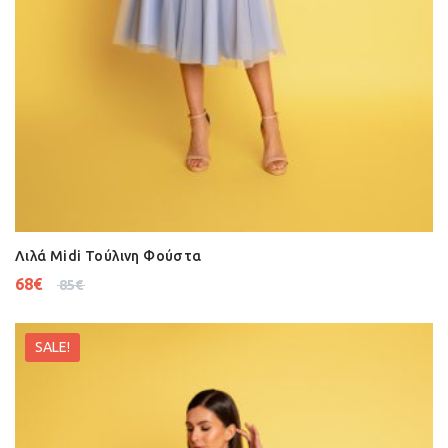
Λιλά Midi Τούλινη Φούστα
68
€
85
€
SALE!