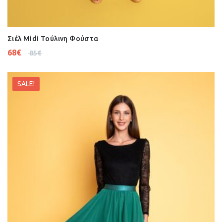
Σιέλ Midi Τούλινη Φούστα
68
€
85
€
SALE!