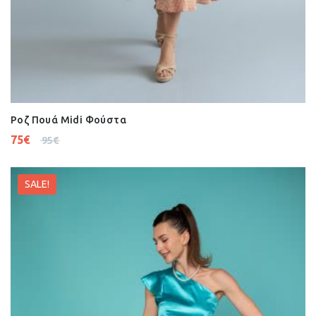
Ροζ Πουά Midi Φούστα
75
€
95
€
SALE!