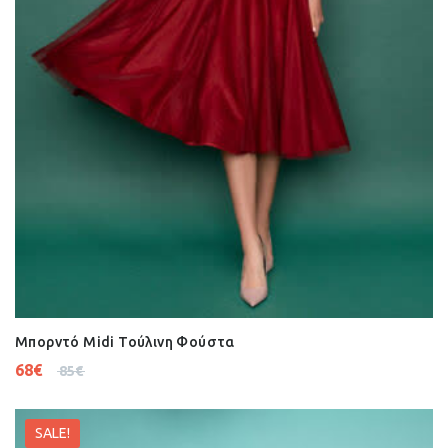
Μπορντό Midi Τούλινη Φούστα
68
€
85
€
SALE!