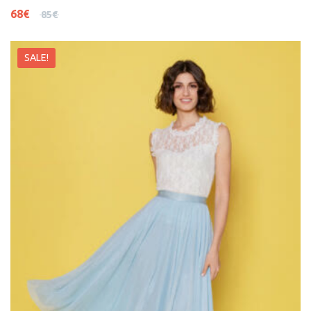
68
€
85
€
SALE!