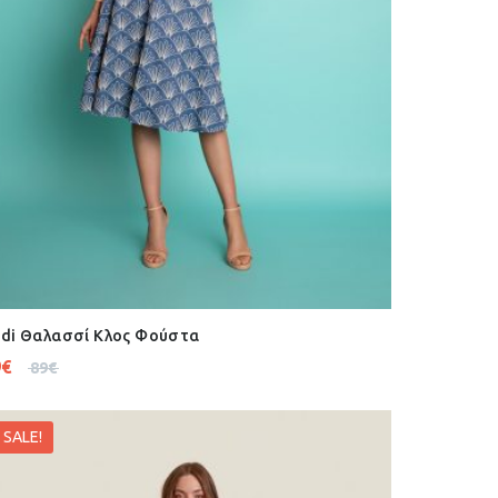
di Θαλασσί Κλος Φούστα
9
€
89
€
SALE!