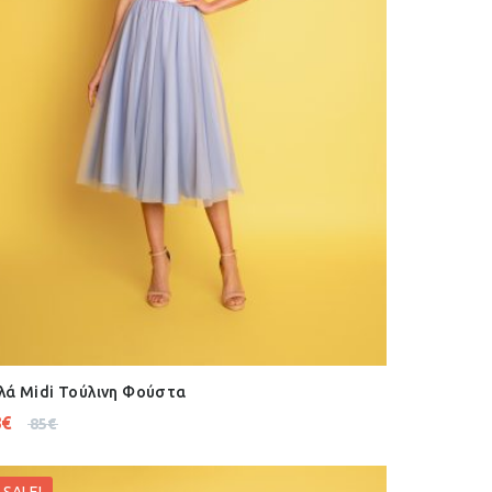
λά Midi Τούλινη Φούστα
8
€
85
€