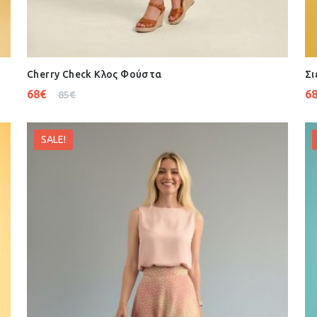
Cherry Check Κλος Φούστα
Σι
68
€
6
85
€
SALE!