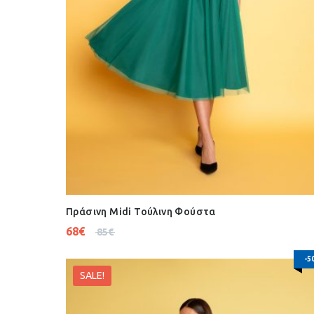
Πράσινη Midi Τούλινη Φούστα
68
€
85
€
-5
SALE!