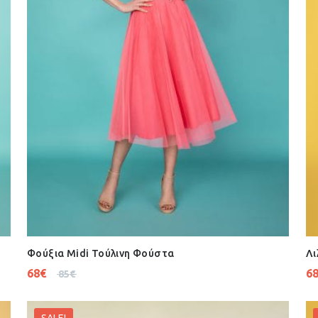
Φούξια Midi Τούλινη Φούστα
Λι
68
€
6
85
€