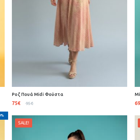
Ροζ Πουά Midi Φούστα
Mi
75
€
6
95
€
0%
SALE!