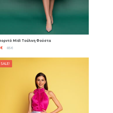
ορντό Midi Τούλινη Φούστα
8
€
85
€
SALE!