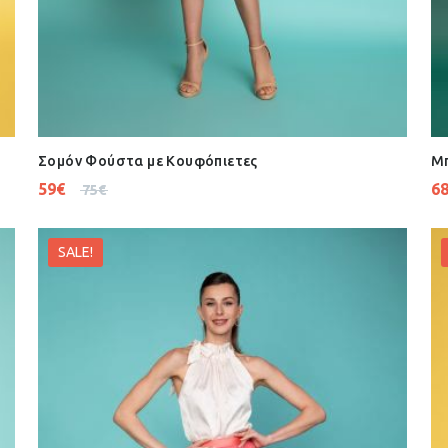
Σομόν Φούστα με Κουφόπιετες
Μπ
59
€
6
75
€
SALE!