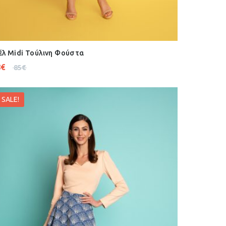
έλ Midi Τούλινη Φούστα
8
€
85
€
SALE!