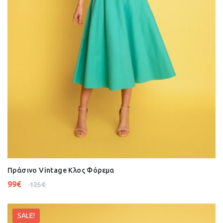
Πράσινο Vintage Κλος Φόρεμα
99
€
125
€
SALE!