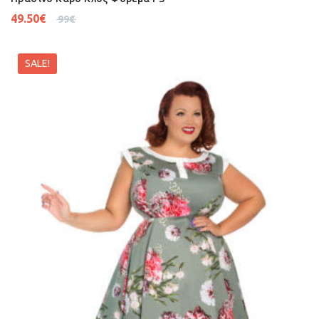
49.50
€
99
€
SALE!