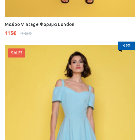
Μαύρο Vintage Φόρεμα London
115
€
145
€
-50%
SALE!