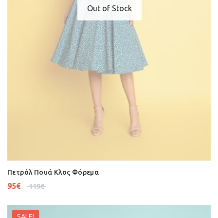
Out of Stock
Πετρόλ Πουά Κλος Φόρεμα
95
€
119
€
SALE!