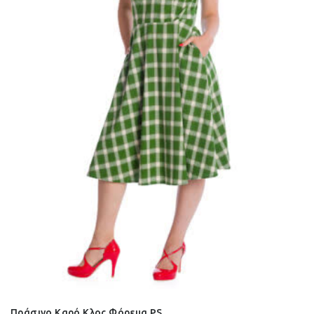
Πράσινο Καρό Κλος Φόρεμα PS