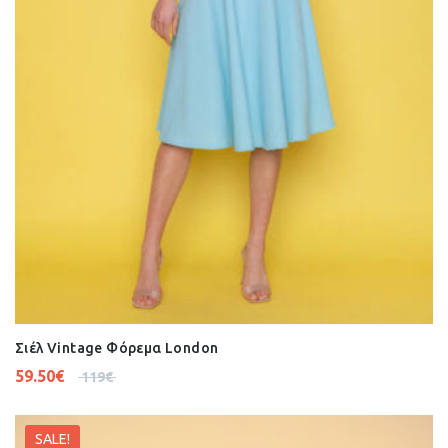
Σιέλ Vintage Φόρεμα London
59.50
€
119
€
SALE!