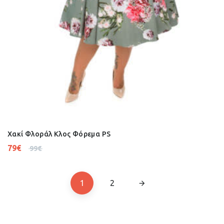
Χακί Φλοράλ Κλος Φόρεμα PS
79
€
99
€
1
2