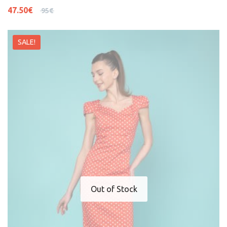
47.50
€
95
€
SALE!
Out of Stock