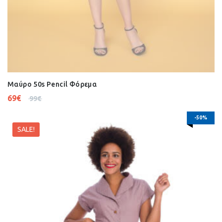
Μαύρο 50s Pencil Φόρεμα
69
€
99
€
-50%
SALE!