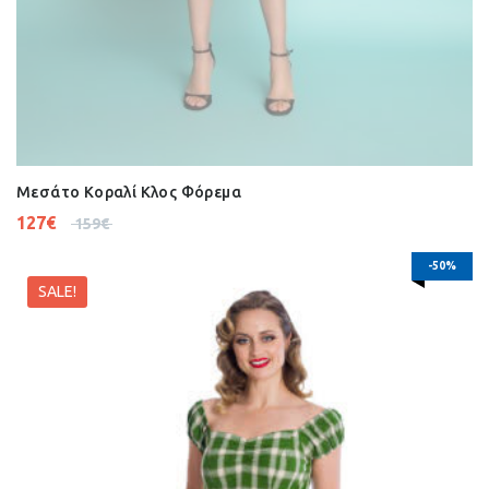
Μεσάτο Κοραλί Κλος Φόρεμα
127
€
159
€
-50%
SALE!