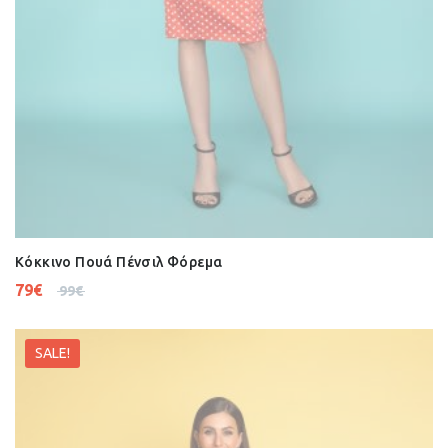
Kόκκινο Πουά Πένσιλ Φόρεμα
79
€
99
€
SALE!