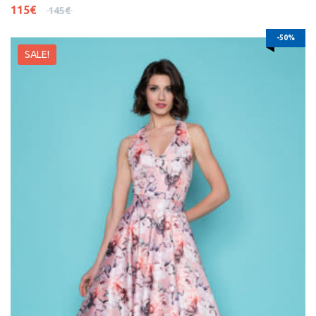
115
€
145
€
-50%
SALE!