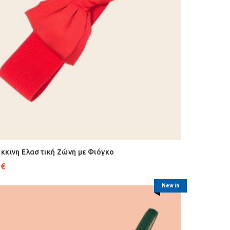
κκινη Ελαστική Ζώνη με Φιόγκο
2
€
New in