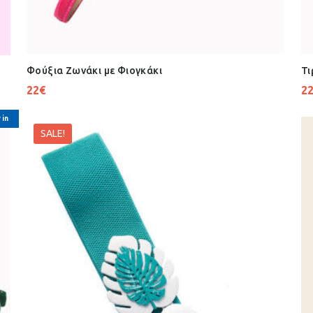
Φούξια Ζωνάκι με Φιογκάκι
Τι
22
€
2
 in
SALE!