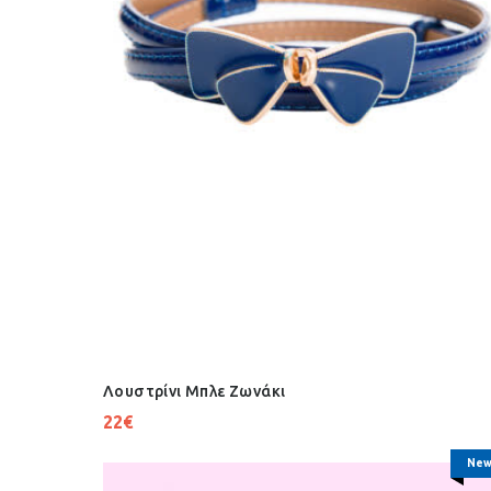
Λουστρίνι Μπλε Ζωνάκι
22
€
New