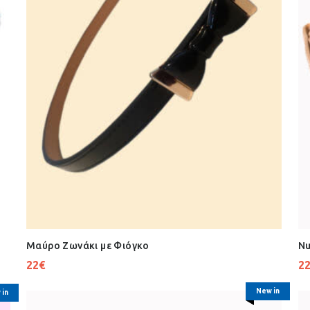
Μαύρο Ζωνάκι με Φιόγκο
Nu
22
€
2
New in
 in