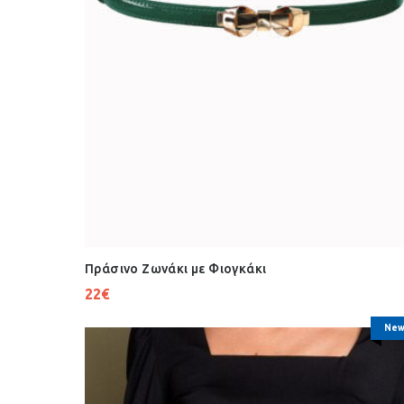
Πράσινο Ζωνάκι με Φιογκάκι
22
€
New