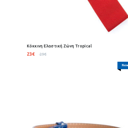
Κόκκινη Ελαστική Ζώνη Tropical
23
€
29
€
New