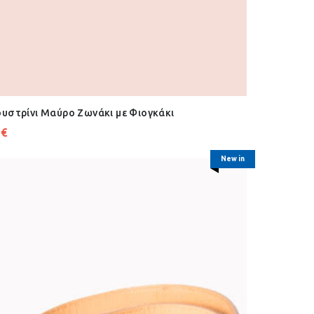
υστρίνι Μαύρο Ζωνάκι με Φιογκάκι
2
€
New in