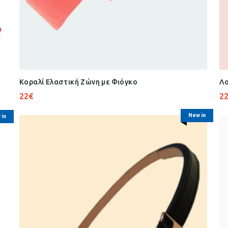
Κοραλί Ελαστική Ζώνη με Φιόγκo
Λο
22
€
2
New in
 in