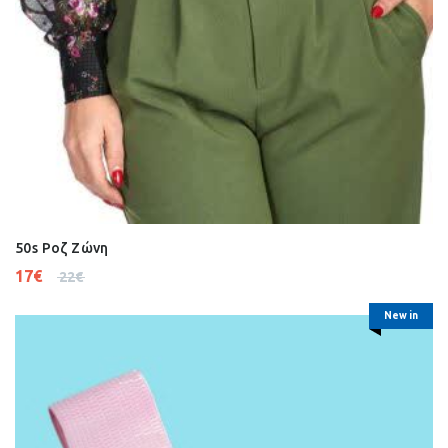
50s Ροζ Ζώνη
17
€
22
€
New in