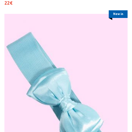
22
€
New in