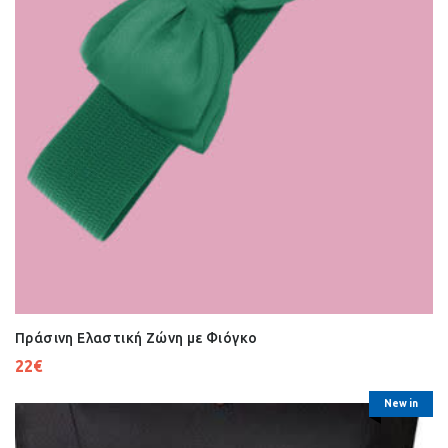
Πράσινη Ελαστική Ζώνη με Φιόγκο
22
€
New in