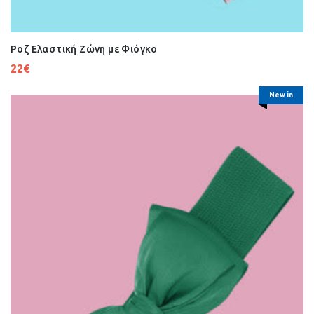
Ροζ Ελαστική Ζώνη με Φιόγκο
22
€
New in