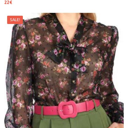
22
€
SALE!