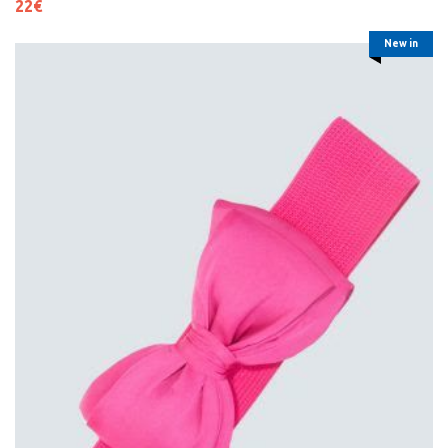
22
€
New in