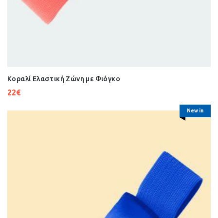
Κοραλί Ελαστική Ζώνη με Φιόγκo
22
€
New in