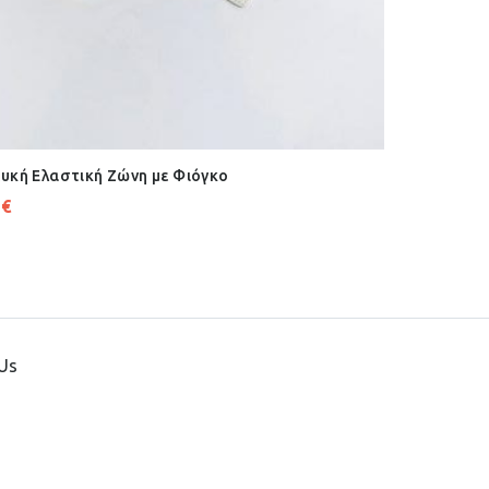
υκή Ελαστική Ζώνη με Φιόγκο
2
€
Us