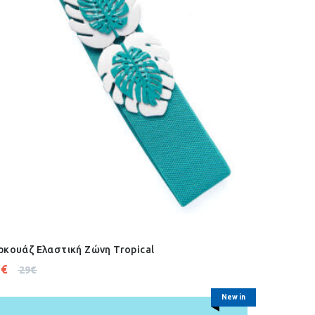
ρκουάζ Ελαστική Ζώνη Tropical
3
€
29
€
New in