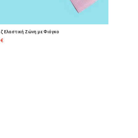
ζ Ελαστική Ζώνη με Φιόγκο
2
€