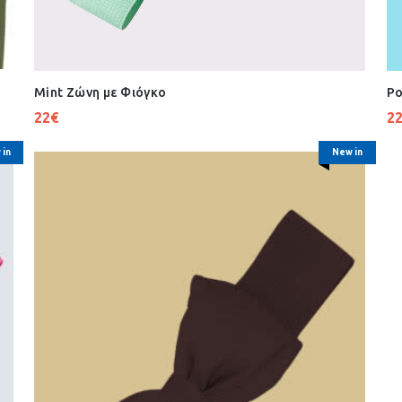
Mint Ζώνη με Φιόγκο
Ρο
22
€
2
 in
New in