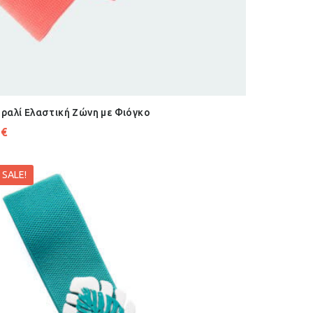
ραλί Ελαστική Ζώνη με Φιόγκo
2
€
SALE!