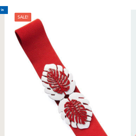
 in
SALE!