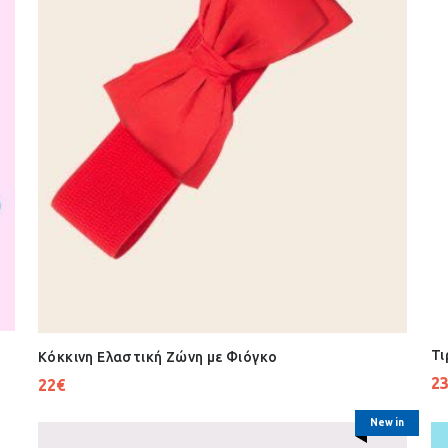
Τι
Κόκκινη Ελαστική Ζώνη με Φιόγκο
2
22
€
New in