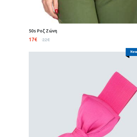
50s Ροζ Ζώνη
17
€
22
€
New