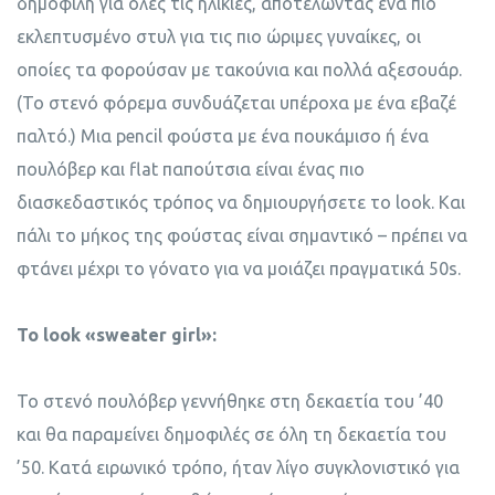
δημοφιλή για όλες τις ηλικίες, αποτελώντας ένα πιο
εκλεπτυσμένο στυλ για τις πιο ώριμες γυναίκες, οι
οποίες τα φορούσαν με τακούνια και πολλά αξεσουάρ.
(Το στενό φόρεμα συνδυάζεται υπέροχα με ένα εβαζέ
παλτό.) Μια pencil φούστα με ένα πουκάμισο ή ένα
πουλόβερ και flat παπούτσια είναι ένας πιο
διασκεδαστικός τρόπος να δημιουργήσετε το look. Και
πάλι το μήκος της φούστας είναι σημαντικό – πρέπει να
φτάνει μέχρι το γόνατο για να μοιάζει πραγματικά 50s.
Το look «sweater girl»:
Το στενό πουλόβερ γεννήθηκε στη δεκαετία του ’40
και θα παραμείνει δημοφιλές σε όλη τη δεκαετία του
’50. Κατά ειρωνικό τρόπο, ήταν λίγο συγκλονιστικό για