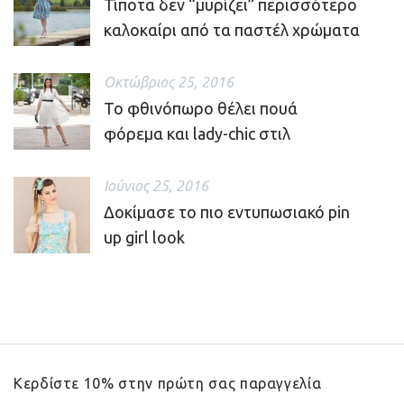
Τίποτα δεν “μυρίζει” περισσότερο
καλοκαίρι από τα παστέλ χρώματα
Οκτώβριος 25, 2016
Το φθινόπωρο θέλει πουά
φόρεμα και lady-chic στιλ
Ιούνιος 25, 2016
Δοκίμασε το πιο εντυπωσιακό pin
up girl look
Κερδίστε 10% στην πρώτη σας παραγγελία